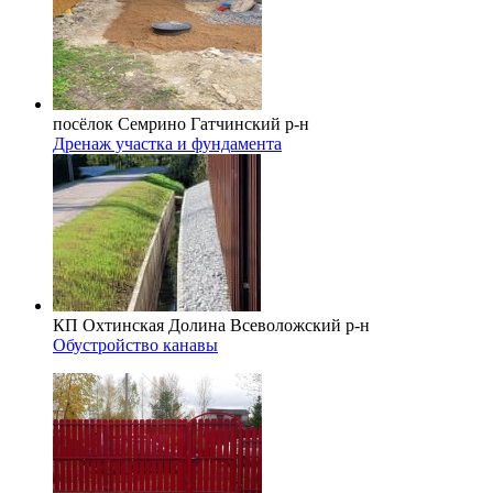
посёлок Семрино
Гатчинский р-н
Дренаж участка и фундамента
КП Охтинская Долина
Всеволожский р-н
Обустройство канавы