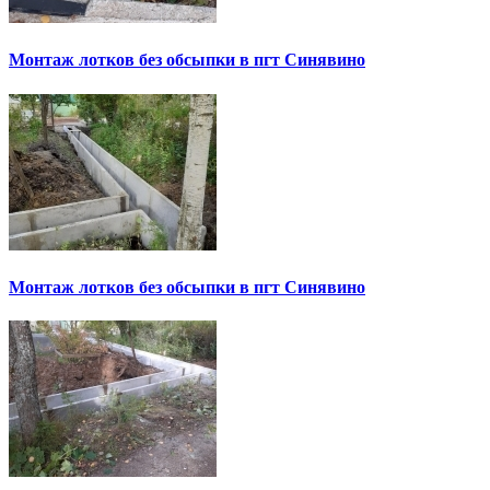
Монтаж лотков без обсыпки в пгт Синявино
Монтаж лотков без обсыпки в пгт Синявино